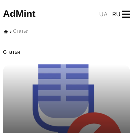
AdMint
UA
RU
Статьи
Статьи