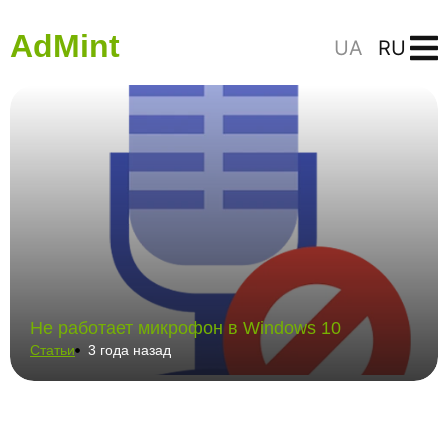
AdMint
UA
RU
Не работает микрофон в Windows 10
Статьи
3 года назад