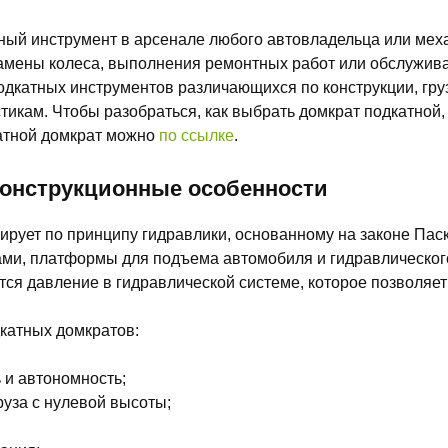
ный инструмент в арсенале любого автовладельца или меха
замены колеса, выполнения ремонтных работ или обслужи
дкатных инструментов различающихся по конструкции, гру
тикам. Чтобы разобраться, как выбрать домкрат подкатной, 
атной домкрат можно
по ссылке
.
конструкционные особенности
рует по принципу гидравлики, основанному на законе Паск
ами, платформы для подъема автомобиля и гидравлического
тся давление в гидравлической системе, которое позволяет
катных домкратов:
 и автономность;
уза с нулевой высоты;